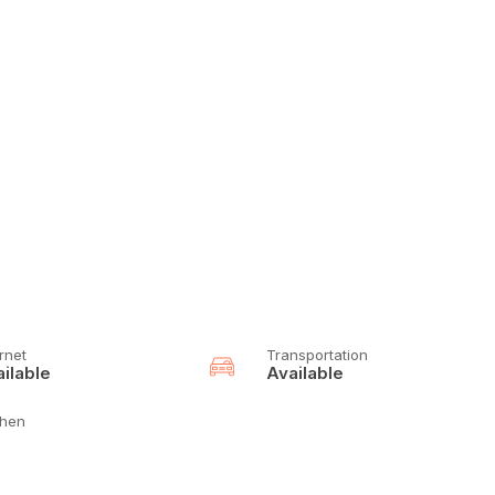
rnet
Transportation
ilable
Available
chen