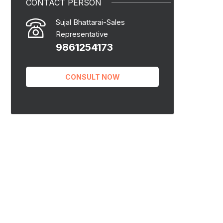
CONTACT PERSON
Sujal Bhattarai-Sales
Representative
9861254173
CONSULT NOW