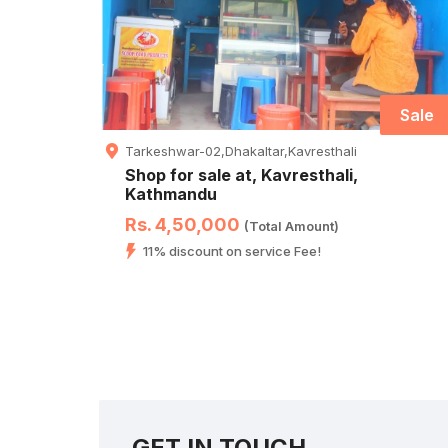
Sale
Tarkeshwar-02,Dhakaltar,Kavresthali
Shop for sale at, Kavresthali,
Kathmandu
Rs. 4,50,000
(Total Amount)
11% discount on service Fee!
GET IN TOUCH